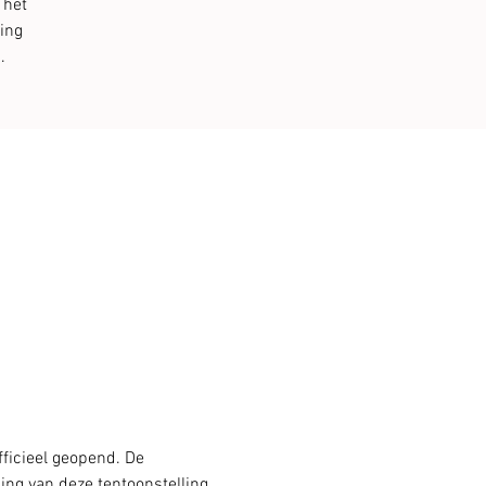
 het
ing
.
ficieel geopend. De 
ng van deze tentoonstelling 