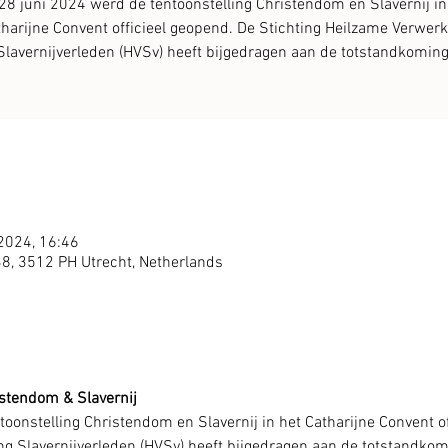
28 juni 2024 werd de tentoonstelling Christendom en Slavernij in
harijne Convent officieel geopend. De Stichting Heilzame Verwerk
Slavernijverleden (HVSv) heeft bijgedragen aan de totstandkoming
 2024, 16:46
38, 3512 PH Utrecht, Netherlands
stendom & Slavernij 
oonstelling Christendom en Slavernij in het Catharijne Convent of
g Slavernijverleden (HVSv) heeft bijgedragen aan de totstandkomi