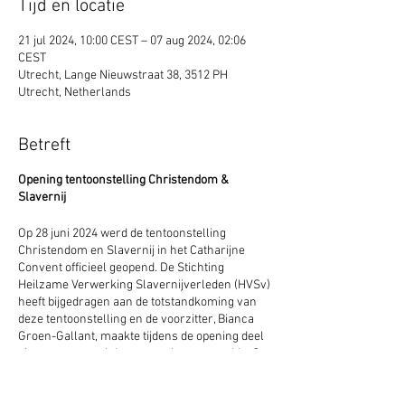
Tijd en locatie
21 jul 2024, 10:00 CEST – 07 aug 2024, 02:06
CEST
Utrecht, Lange Nieuwstraat 38, 3512 PH
Utrecht, Netherlands
Betreft
Opening tentoonstelling Christendom &
Slavernij
Op 28 juni 2024 werd de tentoonstelling
Christendom en Slavernij in het Catharijne
Convent officieel geopend. De Stichting
Heilzame Verwerking Slavernijverleden (HVSv)
heeft bijgedragen aan de totstandkoming van
deze tentoonstelling en de voorzitter, Bianca
Groen-Gallant, maakte tijdens de opening deel
uit van een panel dat vragen beantwoordde. Op
6 juli, 24 augustus en 21 september organiseert
driemaal een dialoogmiddag in het Catharijne