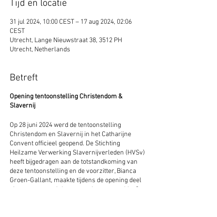
Tijd en locatie
31 jul 2024, 10:00 CEST – 17 aug 2024, 02:06
CEST
Utrecht, Lange Nieuwstraat 38, 3512 PH
Utrecht, Netherlands
Betreft
Opening tentoonstelling Christendom &
Slavernij
Op 28 juni 2024 werd de tentoonstelling
Christendom en Slavernij in het Catharijne
Convent officieel geopend. De Stichting
Heilzame Verwerking Slavernijverleden (HVSv)
heeft bijgedragen aan de totstandkoming van
deze tentoonstelling en de voorzitter, Bianca
Groen-Gallant, maakte tijdens de opening deel
uit van een panel dat vragen beantwoordde. Op
6 juli, 24 augustus en 21 september organiseert
driemaal een dialoogmiddag in het Catharijne