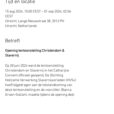
Tijd en locatie
15 aug 2024, 10:00 CEST – 01 sep 2024, 02:06
CEST
Utrecht, Lange Nieuwstraat 38, 3512 PH
Utrecht, Netherlands
Betreft
Opening tentoonstelling Christendom &
Slavernij
Op 28 juni 2024 werd de tentoonstelling
Christendom en Slavernij in het Catharijne
Convent officieel geopend. De Stichting
Heilzame Verwerking Slavernijverleden (HVSv)
heeft bijgedragen aan de totstandkoming van
deze tentoonstelling en de voorzitter, Bianca
Groen-Gallant, maakte tijdens de opening deel
uit van een panel dat vragen beantwoordde. Op
6 juli, 24 augustus en 21 september organiseert
driemaal een dialoogmiddag in het Catharijne